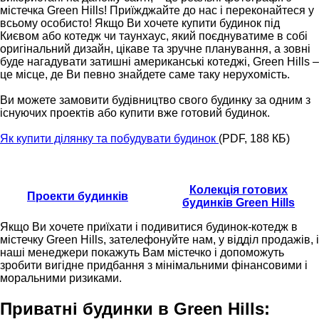
містечка Green Hills! Приїжджайте до нас і переконайтеся у
всьому особисто! Якщо Ви хочете купити будинок під
Києвом або котедж чи таунхаус, який поєднуватиме в собі
оригінальний дизайн, цікаве та зручне планування, а зовні
буде нагадувати затишні американські котеджі, Green Hills –
це місце, де Ви певно знайдете саме таку нерухомість.
Ви можете замовити будівництво свого будинку за одним з
існуючих проектів або купити вже готовий будинок.
Як купити ділянку та побудувати будинок
(PDF, 188 КБ)
Колекція готових
Проекти будинків
будинків Green Hills
Якщо Ви хочете приїхати і подивитися будинок-котедж в
містечку Green Hills, зателефонуйте нам, у відділ продажів, і
наші менеджери покажуть Вам містечко і допоможуть
зробити вигідне придбання з мінімальними фінансовими і
моральними ризиками.
Приватні будинки в Green Hills: