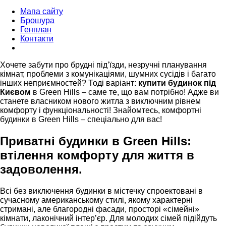
Мапа сайту
Брошура
Генплан
Контакти
Хочете забути про брудні під’їзди, незручні планування
кімнат, проблеми з комунікаціями, шумних сусідів і багато
інших неприємностей? Тоді варіант:
купити будинок під
Києвом
в Green Hills – саме те, що вам потрібно! Адже ви
станете власником нового житла з виключним рівнем
комфорту і функціональності! Знайомтесь, комфортні
будинки в Green Hills – спеціально для вас!
Приватні будинки в Green Hills:
втілення комфорту для життя в
задоволення.
Всі без виключення будинки в містечку спроектовані в
сучасному американському стилі, якому характерні
стримані, але благородні фасади, просторі «сімейні»
кімнати, лаконічний інтер’єр. Для молодих сімей підійдуть