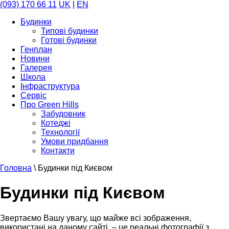
(093) 170 66 11
UK
|
EN
Будинки
Типові будинки
Готові будинки
Генплан
Новини
Галерея
Школа
Інфраструктура
Сервіс
Про Green Hills
Забудовник
Котеджі
Технології
Умови придбання
Контакти
Головна
\
Будинки під Києвом
Будинки під Києвом
Звертаємо Вашу увагу, що майже всі зображення,
використані на даному сайті, – це реальні фотографії з