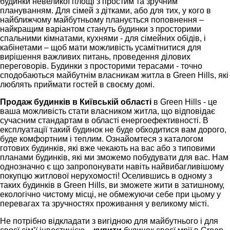
будинки невеликої площі з простим та зручним
плануванням. Для сімей з дітками, або для тих, у кого в
найближчому майбутньому планується поповнення –
найкращим варіантом стануть будинки з просторими
спальними кімнатами, кухнями - для сімейних обідів, і
кабінетами – щоб мати можливість усамітнитися для
вирішення важливих питань, проведення ділових
переговорів. Будинки з просторими терасами - точно
сподобаються майбутнім власникам житла в Green Hills, які
люблять приймати гостей в своєму домі.
Продаж будинків в Київській області
в Green Hills - це
ваша можливість стати власником житла, що відповідає
сучасним стандартам в області енергоефективності. В
експлуатації такий будинок не буде обходитися вам дорого,
буде комфортним і теплим. Ознайомтеся з каталогом
готових будинків, які вже чекають на вас або з типовими
планами будинків, які ми зможемо побудувати для вас. Нам
однозначно є що запропонувати навіть найвибагливішому
покупцю житлової нерухомості! Оселившись в одному з
таких будинків в Green Hills, ви зможете жити в затишному,
екологічно чистому місці, не обмежуючи себе при цьому у
перевагах та зручностях проживання у великому місті.
Не потрібно відкладати з вигідною для майбутнього і для