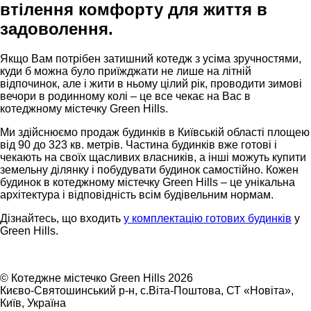
втілення комфорту для життя в
задоволення.
Якщо Вам потрібен затишний котедж з усіма зручностями,
куди б можна було приїжджати не лише на літній
відпочинок, але і жити в ньому цілий рік, проводити зимові
вечори в родинному колі – це все чекає на Вас в
котеджному містечку Green Hills.
Ми здійснюємо продаж будинків в Київській області площею
від 90 до 323 кв. метрів. Частина будинків вже готові і
чекають на своїх щасливих власників, а інші можуть купити
земельну ділянку і побудувати будинок самостійно.
Кожен
будинок в котеджному містечку Green Hills – це унікальна
архітектура і відповідність всім будівельним нормам.
Дізнайтесь, що входить
у комплектацію готових будинків
у
Green Hills.
©
Котеджне містечко Green Hills 2026
Києво-Святошинський р-н, с.Віта-Поштова, СТ «Новіта»
,
Київ
,
Україна