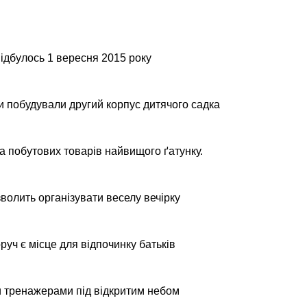
відбулось 1 вересня 2015 року
ми побудували другий корпус дитячого садка
та побутових товарів найвищого ґатунку.
волить організувати веселу вечірку
уч є місце для відпочинку батьків
и тренажерами під відкритим небом