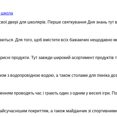
я школа
свої двері для школярів. Перше святкування Дня знань тут 
иваються. Для того, щоб вмістити всіх бажаючих нещодавно 
 корисні продукти. Тут завжди широкий асортимент продуктів 
ом з водопровідною водою, а також столами для пікніка доз
ням проводять час і грають один з одним у веселі ігри. Пор
найсучаснішим покриттям, а також майданчик зі спортивним