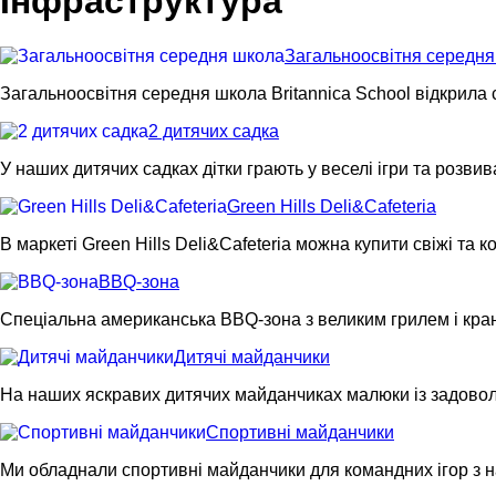
Інфраструктура
Загальноосвітня середн
Загальноосвітня середня школа Britannica School відкрила 
2 дитячих садка
У наших дитячих садках дітки грають у веселі ігри та розв
Green Hills Deli&Cafeteria
В маркеті Green Hills Deli&Cafeteria можна купити свіжі та
BBQ-зона
Спеціальна американська BBQ-зона з великим грилем і кран
Дитячі майданчики
На наших яскравих дитячих майданчиках малюки із задоволен
Спортивні майданчики
Ми обладнали спортивні майданчики для командних ігор з 