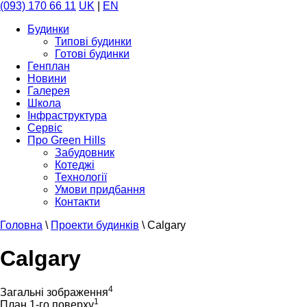
(093) 170 66 11
UK
|
EN
Будинки
Типові будинки
Готові будинки
Генплан
Новини
Галерея
Школа
Інфраструктура
Сервіс
Про Green Hills
Забудовник
Котеджі
Технології
Умови придбання
Контакти
Головна
\
Проекти будинків
\
Calgary
Calgary
4
Загальні зображення
1
План 1-го поверху