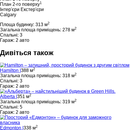
1
План 2-го поверху
Інтер'єри
Екстер'єри
Calgary
2
Площа будинку: 313 м
2
Загальна площа приміщень: 278 м
Спальні: 3
Гараж: 2 авто
Дивіться також
2
Hamilton |
388 м
2
Загальна площа приміщень: 318 м
Спальні: 3
Гараж: 2 авто
2
Alberta |
351 м
2
Загальна площа приміщень: 319 м
Спальні: 5
Гараж: 2 авто
2
Edmonton |
338 м