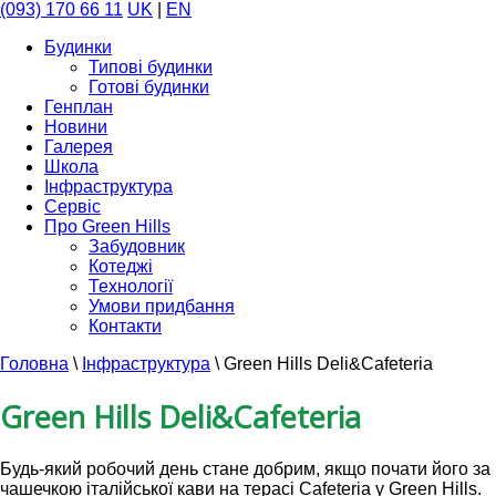
(093) 170 66 11
UK
|
EN
Будинки
Типові будинки
Готові будинки
Генплан
Новини
Галерея
Школа
Інфраструктура
Сервіс
Про Green Hills
Забудовник
Котеджі
Технології
Умови придбання
Контакти
Головна
\
Інфраструктура
\
Green Hills Deli&Cafeteria
Green Hills Deli&Cafeteria
Будь-який робочий день стане добрим, якщо почати його за
чашечкою італійської кави на терасі Cafeteria у Green Hills.