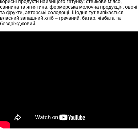
корисні продукти найвищого ґатунку: стейкове м’ясо,
свинина та ягнятина, фермерська молочна продукція, овочі
та фрукти, авторські солодощі. Щодня тут випікається
власний запашний хліб – гречаний, батар, чіабата та
бездріжджовий.