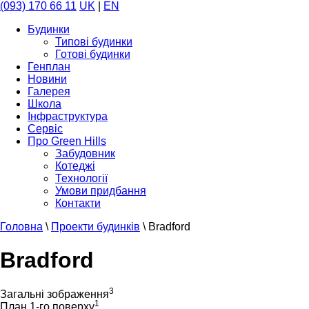
(093) 170 66 11
UK
|
EN
Будинки
Типові будинки
Готові будинки
Генплан
Новини
Галерея
Школа
Інфраструктура
Сервіс
Про Green Hills
Забудовник
Котеджі
Технології
Умови придбання
Контакти
Головна
\
Проекти будинків
\
Bradford
Bradford
3
Загальні зображення
1
План 1-го поверху