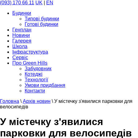
(093) 170 66 11
UK
|
EN
Будинки
Типові будинки
Готові будинки
Генплан
Новини
Галерея
Школа
Інфраструктура
Сервіс
Про Green Hills
Забудовник
Котеджі
Технології
Умови придбання
Контакти
Головна
\
Архів новин
\
У містечку з'явилися парковки для
велосипедів
У містечку з'явилися
парковки для велосипедів