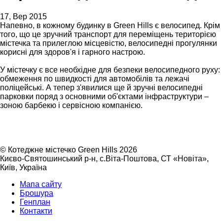
17, Вер 2015
Напевно, в кожному будинку в Green Hills є велосипед. Крім
того, що це зручний транспорт для переміщень територією
містечка та прилеглою місцевістю, велосипедні прогулянки
корисні для здоров'я і гарного настрою.
У містечку є все необхідне для безпеки велосипедного руху:
обмеження по швидкості для автомобілів та лежачі
поліцейські. А тепер з'явилися ще й зручні велосипедні
парковки поряд з основними об'єктами інфраструктури –
зоною барбекю і сервісною компанією.
©
Котеджне містечко Green Hills 2026
Києво-Святошинський р-н, с.Віта-Поштова, СТ «Новіта»
,
Київ
,
Україна
Мапа сайту
Брошура
Генплан
Контакти