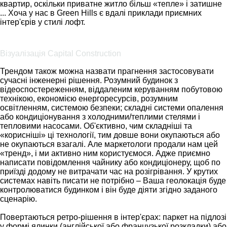
квартир, оскільки приватне житло більш «тепле» і затишне
... Хоча у нас в Green Hills є вдалі приклади приємних
інтер'єрів у стилі лофт.
Візуалізація Capital Construction
Трендом також можна назвати прагнення застосовувати
сучасні інженерні рішення. Розумний будинок з
відеоспостереженням, віддаленим керуванням побутовою
технікою, економією енергоресурсів, розумним
освітленням, системою безпеки; складні системи опалення
або кондиціонування з холодними/теплими стелями і
тепловими насосами. Об'єктивно, чим складніші та
«корисніші» ці технології, тим довше вони окупаються або
не окупаються взагалі. Але маркетологи продали нам цей
«тренд», і ми активно ним користуємося. Адже приємно
написати повідомлення чайнику або кондиціонеру, щоб по
приїзді додому не витрачати час на розігрівання. У крутих
системах навіть писати не потрібно – Ваша геолокація буде
контролюватися будинком і він буде діяти згідно заданого
сценарію.
Повертаються ретро-рішення в інтер'єрах: паркет на підлозі
у формі ялинки (англійської або французької розкладки) або