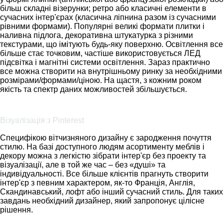
більш складні візерунки; ретро або класичні елементи в
сучасних інтер'єрах (класична ліпнина разом із сучасними
рівними формами). Популярні великі формати плитки і
наливна підлога, декоративна штукатурка з різними
текстурами, що імітують будь-яку поверхню. Освітлення все
більше стає точковим, частіше використовується ЛЕД
підсвітка і магнітні системи освітлення. Зараз практично
все можна створити на внутрішньому ринку за необхідними
розмірами/формами/ціною. На щастя, з кожним роком
якість та спектр даних можливостей збільшується.
Візуалізація з Pinterest
Специфікою вітчизняного дизайну є зародження почуття
стилю. На базі доступного людям асортименту меблів і
декору можна з легкістю зібрати інтер'єр без проекту та
візуалізації, але в той же час – без «душі» та
індивідуальності. Все більше клієнтів прагнуть створити
інтер'єр з певним характером, як-то Франція, Англія,
Скандинавський, лофт або інший сучасний стиль. Для таких
завдань необхідний дизайнер, який запропонує цілісне
рішення.