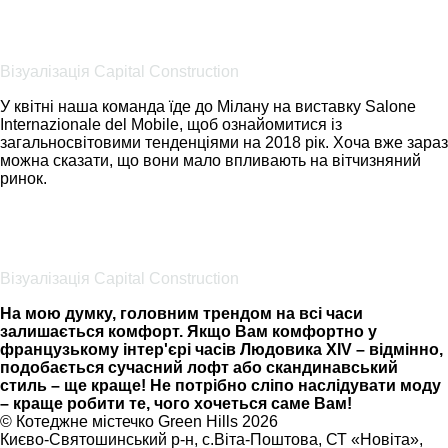
Візуалізація Capital Construction
У квітні наша команда їде до Мілану на виставку Salone
Internazionale del Mobile, щоб ознайомитися із
загальносвітовими тенденціями на 2018 рік. Хоча вже зараз
можна сказати, що вони мало впливають на вітчизняний
ринок.
Візуалізація Capital Construction
На мою думку, головним трендом на всі часи
залишається комфорт. Якщо Вам комфортно у
французькому інтер'єрі часів Людовика XIV – відмінно,
подобається сучасний лофт або скандинавський
стиль – ще краще! Не потрібно сліпо наслідувати моду
– краще робити те, чого хочеться саме Вам!
©
Котеджне містечко Green Hills 2026
Києво-Святошинський р-н, с.Віта-Поштова, СТ «Новіта»
,