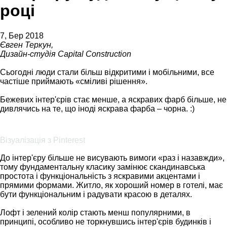
році
7, Бер 2018
Євген Теркун,
Дизайн-студія Capital Construction
Сьогодні люди стали більш відкритими і мобільними, все
частіше приймають «сміливі рішення».
Бежевих інтер'єрів стає менше, а яскравих фарб більше, не
дивлячись на те, що іноді яскрава фарба – чорна. :)
Візуалізація з Pinterest
До інтер'єру більше не висувають вимоги «раз і назавжди»,
тому фундаментальну класику замінює скандинавська
простота і функціональність з яскравими акцентами і
прямими формами. Житло, як хороший номер в готелі, має
бути функціональним і радувати красою в деталях.
Лофт і зелений колір стають менш популярними, в
принципі, особливо не торкнувшись інтер'єрів будинків і