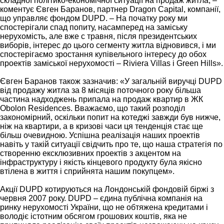
складної політико-економічної ситуації на продаж житла, –
коментує Євген Баранов, партнер Dragon Capital, компанії,
що управляє фондом DUPD. – На початку року ми
спостерігали спад попиту, насамперед на заміську
нерухомість, але вже c травня, після президентських
виборів, інтерес до цього сегменту житла відновився, і ми
спостерігаємо зростання купівельного інтересу до обох
проектів заміської нерухомості – Riviera Villas і Green Hills».
Євген Баранов також зазначив: «У загальній виручці DUPD
від продажу житла за 8 місяців поточного року більша
частина надходжень припала на продаж квартир в ЖК
Obolon Residences. Вважаємо, що такий розподіл
закономірний, оскільки попит на котеджі завжди був нижче,
ніж на квартири, а в кризові часи ця тенденція стає ще
більш очевидною. Успішна реалізація наших проектів
навіть у такій ситуації свідчить про те, що наша стратегія по
створенню ексклюзивних проектів з акцентом на
інфраструктуру і якість кінцевого продукту була якісно
втілена в життя і сприйнята нашим покупцем».
Акції DUPD котируються на Лондонській фондовій біржі з
червня 2007 року. DUPD – єдина публічна компанія на
ринку нерухомості України, що не обтяжена кредитами і
володіє істотним обсягом грошових коштів, яка не