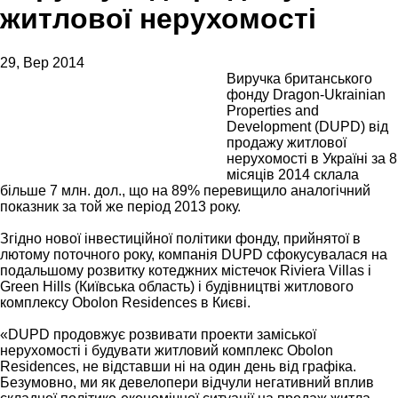
житлової нерухомості
29, Вер 2014
Виручка британського
фонду Dragon-Ukrainian
Properties and
Development (DUPD) від
продажу житлової
нерухомості в Україні за 8
місяців 2014 склала
більше 7 млн. дол., що на 89% перевищило аналогічний
показник за той же період 2013 року.
Згідно нової інвестиційної політики фонду, прийнятої в
лютому поточного року, компанія DUPD сфокусувалася на
подальшому розвитку котеджних містечок Riviera Villas і
Green Hills (Київська область) і будівництві житлового
комплексу Obolon Residences в Києві.
«DUPD продовжує розвивати проекти заміської
нерухомості і будувати житловий комплекс Obolon
Residences, не відставши ні на один день від графіка.
Безумовно, ми як девелопери відчули негативний вплив