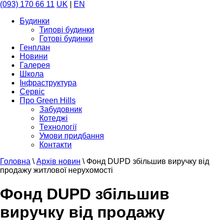
(093) 170 66 11
UK
|
EN
Будинки
Типові будинки
Готові будинки
Генплан
Новини
Галерея
Школа
Інфраструктура
Сервіс
Про Green Hills
Забудовник
Котеджі
Технології
Умови придбання
Контакти
Головна
\
Архів новин
\
Фонд DUPD збільшив виручку від
продажу житлової нерухомості
Фонд DUPD збільшив
виручку від продажу