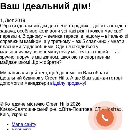
Ваш ідеальний дім!
1, Лют 2019
Обрати ідеальний дім для себе та рідних – досить складна
задача, особливо коли вони усі такі різні і кожен має свої
переваги. В одному – велика тераса, в іншому – вітальня зі
справжнім каміном, а у третьому – аж 5 спальних кімнат з
власними гардеробними. Один знаходиться у
мальовничому зеленому куточку містечка, а інший – так
зручно, поруч із магазином, школою та спортивним
майданчиком! Що ж обрати?
Ми написали цей тест, щоб допомогти Вам обрати
ідеальний будинок у Green Hills. А ще Вам завжди готові
допомогли менеджери
відділу продажу
!
©
Котеджне містечко Green Hills 2026
Києво-Святошинський р-н, с.Віта-Поштова, СТ «Новіта»
,
Київ
,
Україна
Мапа сайту
Брошура