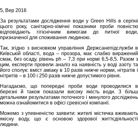
5, Вер 2016
За результатами дослідження води у Green Hills в серпні
цього року, санітарно-хімічні показники проби повністю
відповідають гігієнічним вимогам до питної води,
призначеної для споживання людиною.
Так, згідно з висновком управління Держсанепідслужби в
Київській області, вода – прозора, має слабко виражений
смак, без осаду, рівень ph – 7,3 при нормі 6,5-8,5. Разом з
цим, експерти провели аналіз на наявність у воді азоту та
його сполук: вміст аміаку в 10 разів нижче норми, нітратів і
нітритів – в 100 і 250 разів нижче допустимого рівня.
Нагадаємо, що попередні проби води проводилися в
березні й також показали високу якість води. З більш
детальними результатами поточного і минулого досліджень
можна ознайомитися в офісі сревісної компанії.
Можемо з упевненістю заявити: жителі містечка вживають
якісну воду, що є основою здорової життєдіяльності
людини.