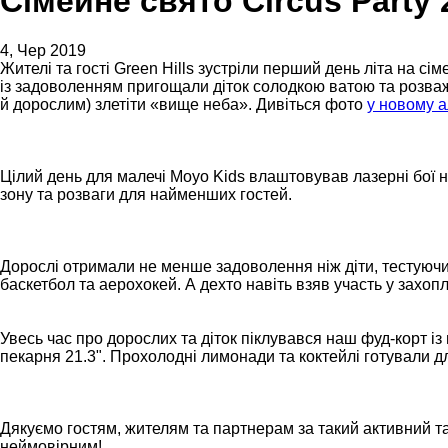
Cімейне свято Circus Party 
4, Чер 2019
Жителі та гості Green Hills зустріли перший день літа на сім
із задоволенням пригощали діток солодкою ватою та розва
й дорослим) злетіти «вище неба». Дивіться фото
у новому 
Цілий день для малечі Moyo Kids влаштовував лазерні бої
зону та розваги для найменших гостей.
Дорослі отримали не менше задоволення ніж діти, тестуючи
баскетбол та аерохокей. А дехто навіть взяв участь у захо
Увесь час про дорослих та діток піклувався наш фуд-корт і
пекарня 21.3". Прохолодні лимонади та коктейлі готували д
Дякуємо гостям, жителям та партнерам за такий активний та 
неймовірним!