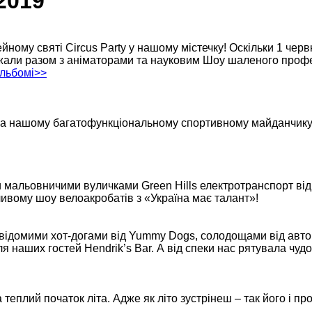
2019
ейному святі Circus Party у нашому містечку! Оскільки 1 червн
жали разом з аніматорами та науковим Шоу шаленого профе
альбомі>>
 на нашому багатофункціональному спортивному майданчику.
 мальовничими вуличками Green Hills електротранспорт від 
пливому шоу велоакробатів з «Україна має талант»!
з відомими хот-догами від Yummy Dogs, солодощами від автор
ля наших гостей Hendrik’s Bar. А від спеки нас рятувала чу
теплий початок літа. Адже як літо зустрінеш – так його і пр