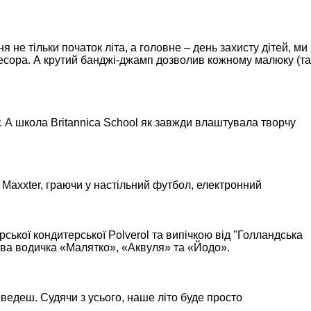
я не тільки початок літа, а головне – день захисту дітей, ми
сора. А крутий банджі-джамп дозволив кожному малюку (та
 А школа Britannica School як завжди влаштувала творчу
Maxxter, граючи у настільний футбол, електронний
ської кондитерської Polverol та випічкою від "Голландська
дова водичка «Малятко», «Аквуля» та «Йодо».
оведеш. Судячи з усього, наше літо буде просто