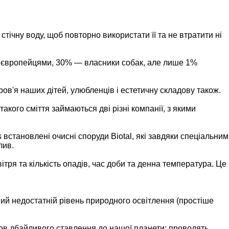
стічну воду, щоб повторно використати її та не втратити ні
ебе європейцями, 30% — власники собак, але лише 1%
оров'я наших дітей, улюбленців і естетичну складову також.
такого сміття займаються дві різні компанії, з якими
 встановлені очисні споруди Biotal, які завдяки спеціальним
лив.
ітря та кількість опадів, час доби та денна температура. Це
ний недостатній рівень природного освітлення (простіше
нов дбайливого ставлення до нашої планети: проводять