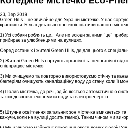
Котеджне містечко Eco-Frie
23, Вер 2019
Green Hills – не звичайне для України містечко. У нас сорт
краплинки. Більш детально про екоініціативи нашого містечк
1) Усі собаки роблять це... Але не всюди за ними "це" пр
прибирає за улюбленцями на вулицях.
Серед останніх і жителі Green Hills, де для цього є спеціал
2) Жителі Green Hills сортують органічні та неорганічні відх
співпрацює містечко.
3) Ми очищуємо та повторно використовуємо стічну та каналі
бактеріям очищують каналізаційну воду до стану, коли її мо
4) Полив містечка, до речі, здійснюється автоматичною сист
також дозволяє економити воду та електроенергію.
5) Штучне освітлення загальних зон містечка вмикається та
кажучи, коли на вулиці досить темно). Таким чином ми вико
6) Ми навчаємо майбутнє покоління екосвідомих людей! Учні