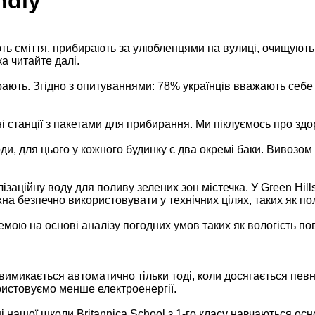
ndly
ують сміття, прибирають за улюбленцями на вулиці, очищують 
а читайте далі.
ибирають. Згідно з опитуваннями: 78% українців вважають с
ьні станції з пакетами для прибирання. Ми піклуємось про зд
оди, для цього у кожного будинку є два окремі баки. Вивозом 
заційну воду для поливу зелених зон містечка. У Green Hills
жна безпечно використовувати у технічних цілях, таких як по
емою на основі аналізу погодних умов таких як вологість пов
 вимикається автоматично тільки тоді, коли досягається пев
ристовуємо менше електроенергії.
 нашої школи Britannica School з 1-го класу навчаються ос