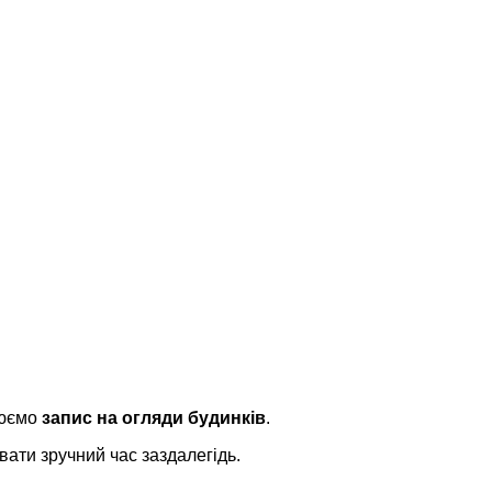
нюємо
запис на огляди будинків
.
вати зручний час заздалегідь.